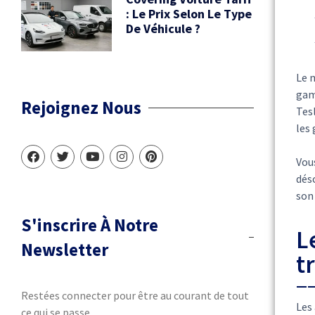
: Le Prix Selon Le Type
De Véhicule ?
Le m
gamm
Rejoignez Nous
Tesl
les 
Vou
déso
son 
S'inscrire À Notre
L
Newsletter
t
Restées connecter pour être au courant de tout
Les 
ce qui se passe