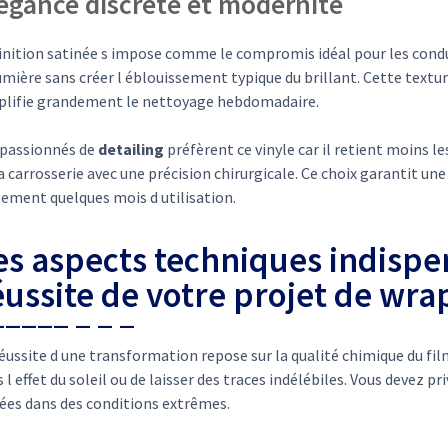
égance discrète et modernité
inition satinée s impose comme le compromis idéal pour les conduc
umière sans créer l éblouissement typique du brillant. Cette text
plifie grandement le nettoyage hebdomadaire.
 passionnés de
detailing
préfèrent ce vinyle car il retient moins le
a carrosserie avec une précision chirurgicale. Ce choix garantit u
lement quelques mois d utilisation.
es aspects techniques indispe
éussite de votre projet de wra
éussite d une transformation repose sur la qualité chimique du fil
 l effet du soleil ou de laisser des traces indélébiles. Vous devez p
ées dans des conditions extrêmes.