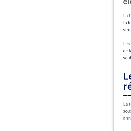
él
La f
la l
sim
Les
de l
seu
L
r
La r
sous
ann