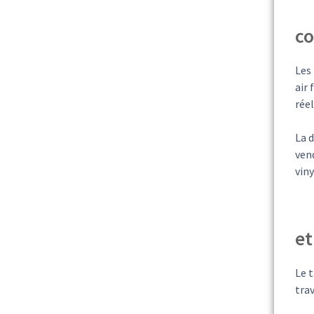
co
Les
air 
réel
La d
vend
viny
et
Le t
trav