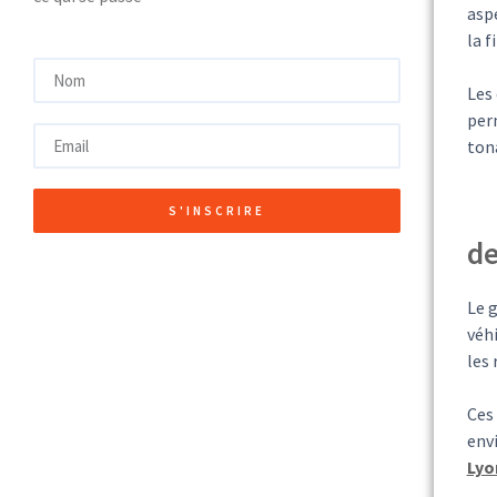
asp
la f
Les 
per
tona
S'INSCRIRE
de
Le g
véhi
les 
Ces
env
Lyo