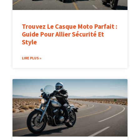
Trouvez Le Casque Moto Parfait :
Guide Pour Allier Sécurité Et
Style
LIRE PLUS »