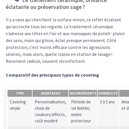
éclatante ou préservation sage ?
Il y a ceux qui cherchent la surface miroir, ce reflet éclatant
qui accroche tous les regards. Le traitement céramique
s’adresse aux têtes en l’air et aux maniaques du polish : plaisir
des sens, main qui glisse, éclat presque permanent. Côté
protection, c’est moins efficace contre les agressions
sévères, mais alors, quelle classe en station de lavage !
Rarement radical, souvent réconfortant.
Comparatif des principaux types de covering
TYPE
AVANTAGES
INCONVÉNIENTS
DURABILITÉ
Covering
Personnalisation,
Période de
3 à 5 ans
Ama
vinyle
choix de
vie limitée,
et 
couleurs/effects,
moins
coût modéré
protecteur