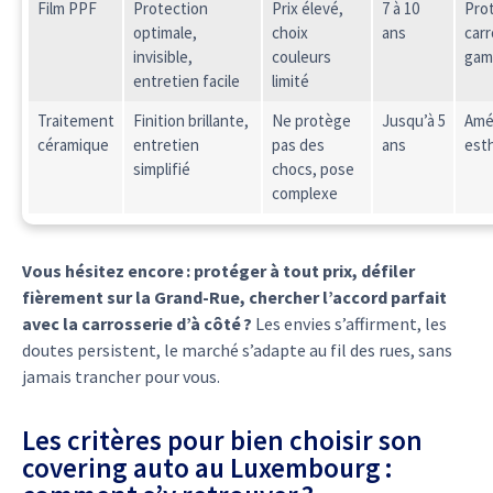
Film PPF
Protection
Prix élevé,
7 à 10
Pro
optimale,
choix
ans
carr
invisible,
couleurs
ga
entretien facile
limité
Traitement
Finition brillante,
Ne protège
Jusqu’à 5
Amél
céramique
entretien
pas des
ans
est
simplifié
chocs, pose
complexe
Vous hésitez encore : protéger à tout prix, défiler
fièrement sur la Grand-Rue, chercher l’accord parfait
avec la carrosserie d’à côté ?
Les envies s’affirment, les
doutes persistent, le marché s’adapte au fil des rues, sans
jamais trancher pour vous.
Les critères pour bien choisir son
covering auto au Luxembourg :