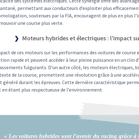
ficacité des systèmes électriques. Cette synergie offre des avant
tantané, permettant aux conducteurs d’exploiter plus efficacemen
omologation, soutenues par la FIA, encouragent de plus en plus l’
mouvoir une course plus verte.
Moteurs hybrides et électriques : l’impact s
mpact de ces moteurs sur les performances des voitures de course e
tion rapide et peuvent accéder à leur pleine puissance en un clin d’
assements fulgurants. D’un autre côté, les moteurs électriques, b
texte de la course, promettent une révolution grâce à une accélé
t généré durant les épreuves. Cette dernière caractéristique perme
t en étant plus respectueuse de l’environnement.
« Les voitures hybrides sont l’avenir du racing grâce à l