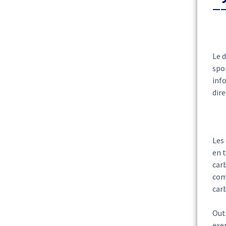
Le 
spor
info
dire
Les 
en 
carb
com
carb
Out
exe