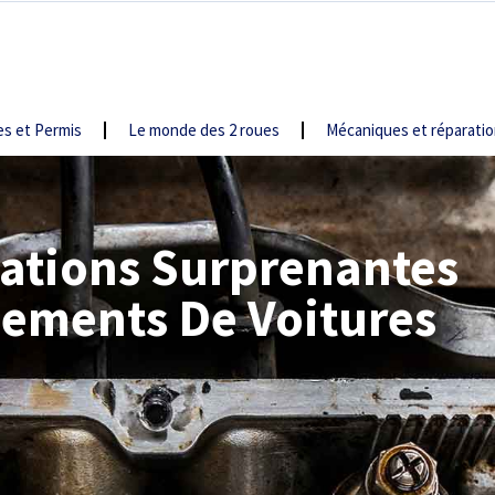
s et Permis
Le monde des 2 roues
Mécaniques et réparati
ations Surprenantes
ements De Voitures