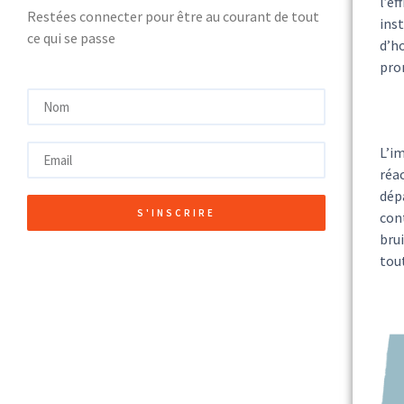
l’ef
Restées connecter pour être au courant de tout
ins
ce qui se passe
d’h
pro
L’i
réac
dép
S'INSCRIRE
con
brui
tou