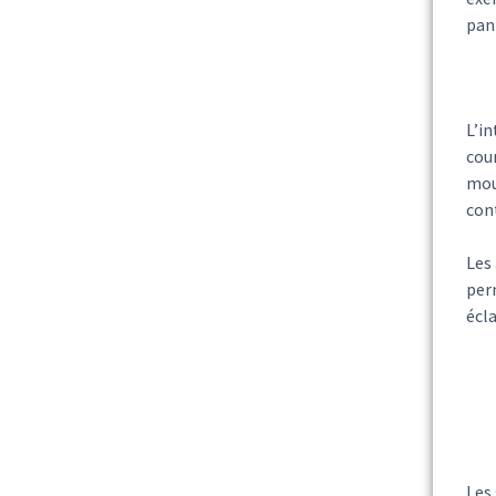
pann
L’in
cour
mou
cont
Les 
perm
écla
Les