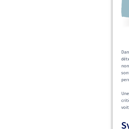
Dans
déte
non 
son
perm
Une 
crit
voi
S