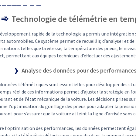
Technologie de télémétrie en temp
développement rapide de la technologie a permis une intégration s
ts automobiles. Ce système permet de recueillir, d’analyser et de
rmations telles que la vitesse, la température des pneus, le niveau
ct, permettant aux équipes techniques d’effectuer des ajustements
Analyse des données pour des performances
données télémétriques sont essentielles pour développer des strat
temps réel de ces informations permet d’ajuster la stratégie en f
urant et de l’état mécanique de la voiture. Les décisions prises su
me l’optimisation du gonflage des pneus pour adapter la pression 
urant pour s’assurer que la voiture atteint la ligne d’arrivée san
re l’optimisation des performances, les données permettent égal
mple, si la télémétrie détecte une anomalie dans la pompe à esse