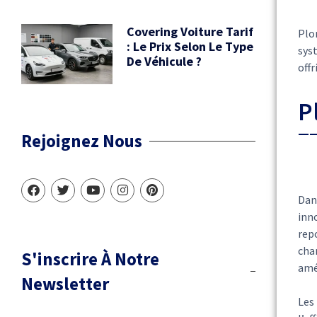
Covering Voiture Tarif
Plo
: Le Prix Selon Le Type
sys
De Véhicule ?
off
P
Rejoignez Nous
Dan
inno
rep
cha
S'inscrire À Notre
amél
Newsletter
Les