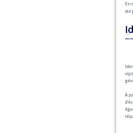
En 
qui
I
Ide
sign
gén
À pa
d’é
égal
rép