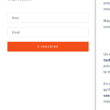
entr
mom
Mal
cond
S'INSCRIRE
Un 
tur
ent
le 
En 
qu’i
van
mai