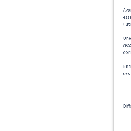
Avan
esse
l’ut
Une 
rec
dom
Enfi
des
Dif