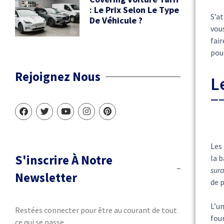
: Le Prix Selon Le Type
S’a
De Véhicule ?
vous
fai
pou
Rejoignez Nous
L
Les
S'inscrire À Notre
la 
sur
Newsletter
de p
L’un
Restées connecter pour être au courant de tout
fou
ce qui se passe