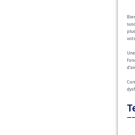
Bie
susc
plu
vot
Une
fon
d’ai
Com
dys
T