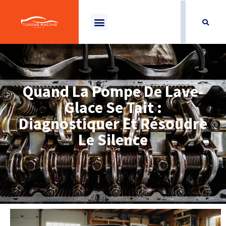
Quand La Pompe De Lave-
Glace Se Tait :
Diagnostiquer Et Résoudre
Le Silence