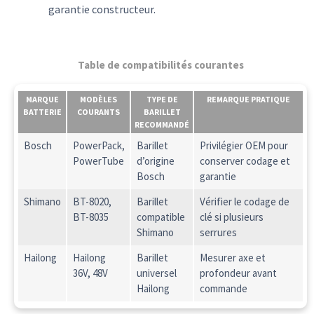
garantie constructeur.
Table de compatibilités courantes
MARQUE
MODÈLES
TYPE DE
REMARQUE PRATIQUE
BATTERIE
COURANTS
BARILLET
RECOMMANDÉ
Bosch
PowerPack,
Barillet
Privilégier OEM pour
PowerTube
d’origine
conserver codage et
Bosch
garantie
Shimano
BT-8020,
Barillet
Vérifier le codage de
BT-8035
compatible
clé si plusieurs
Shimano
serrures
Hailong
Hailong
Barillet
Mesurer axe et
36V, 48V
universel
profondeur avant
Hailong
commande