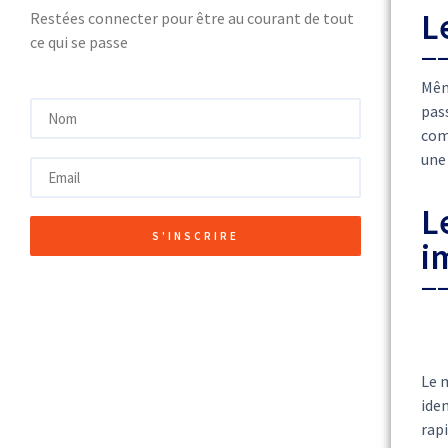
L
Restées connecter pour être au courant de tout
ce qui se passe
Mêm
pass
com
une 
L
S'INSCRIRE
i
Le 
iden
rap