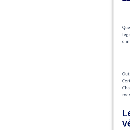
Quel
léga
d’im
Outr
Cer
Chaq
mar
L
v