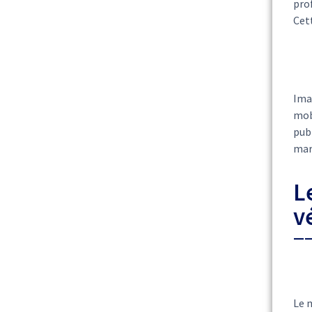
pro
Cett
Imag
mobi
pub
marq
L
v
Le 