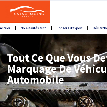
Accueil
Nouveautés auto
Conseils d’expert
Démarche
Tout Ce Que Vous De
Marquage De Véhicul
Automobile