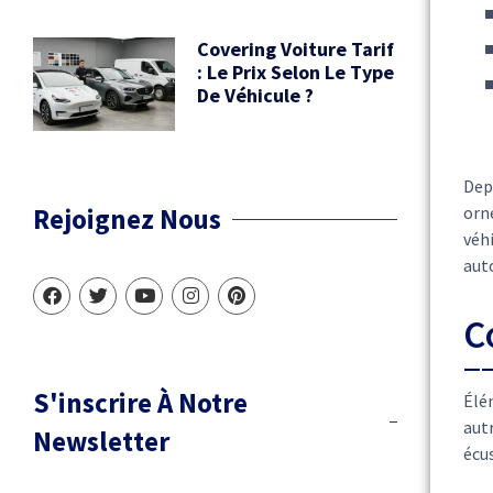
Covering Voiture Tarif
: Le Prix Selon Le Type
De Véhicule ?
Depu
Rejoignez Nous
orn
véhi
auto
C
S'inscrire À Notre
Élém
autr
Newsletter
écus