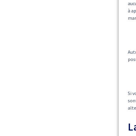
aucu
à ap
mar
Autr
poss
Si 
sont
alte
L