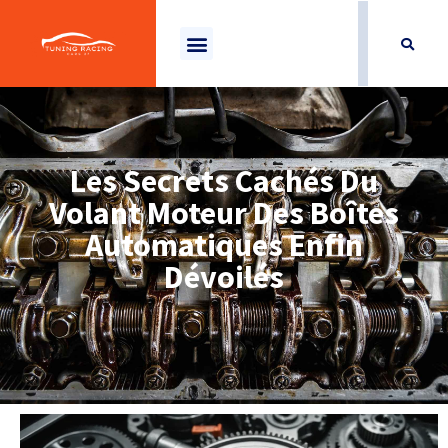
Les Secrets Cachés Du
Volant Moteur Des Boîtes
Automatiques Enfin
Dévoilés