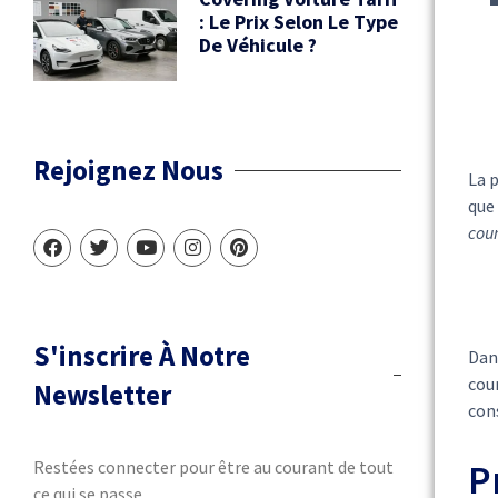
: Le Prix Selon Le Type
De Véhicule ?
Rejoignez Nous
La p
que
cour
S'inscrire À Notre
Dan
cour
Newsletter
cons
Restées connecter pour être au courant de tout
P
ce qui se passe