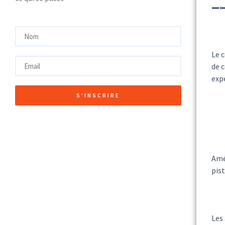
Le c
de c
expé
S'INSCRIRE
Amél
pis
Les 