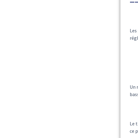
Les
régl
Un r
bass
Le 
ce p