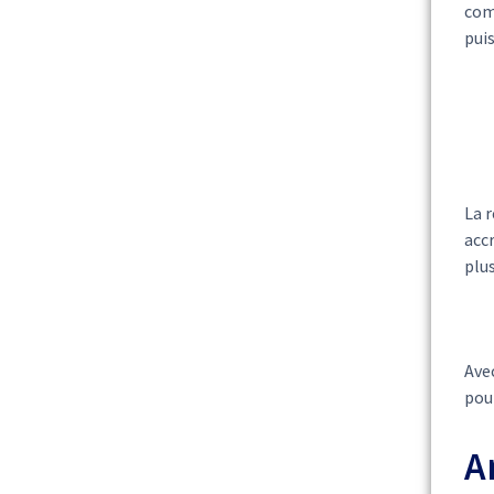
com
pui
La 
accr
plus
Avec
pour
A