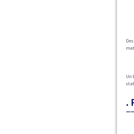
Des 
maté
Un b
stab
.