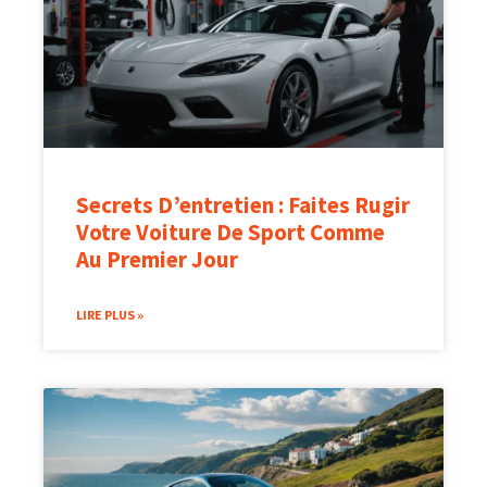
Secrets D’entretien : Faites Rugir
Votre Voiture De Sport Comme
Au Premier Jour
LIRE PLUS »