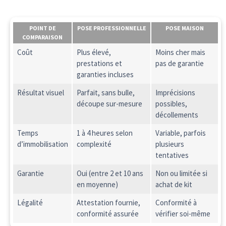
POINT DE
POSE PROFESSIONNELLE
POSE MAISON
COMPARAISON
Coût
Plus élevé,
Moins cher mais
prestations et
pas de garantie
garanties incluses
Résultat visuel
Parfait, sans bulle,
Imprécisions
découpe sur-mesure
possibles,
décollements
Temps
1 à 4 heures selon
Variable, parfois
d’immobilisation
complexité
plusieurs
tentatives
Garantie
Oui (entre 2 et 10 ans
Non ou limitée si
en moyenne)
achat de kit
Légalité
Attestation fournie,
Conformité à
conformité assurée
vérifier soi-même